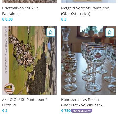
Briefmarken 1987 St.
Notgeld Serie St. Pantaleon
Pantaleon
(Oberösterreich)
€ 0,30
€ 3
Ak - O.Ö. / St. Pantaleon "
Handbemaltes Rosen-
Luftbild "
Gläserset - Volkskunst -
€ 2
Kamerhuber St. Pantaleon -
€ 750
PayLivery
neuwertig