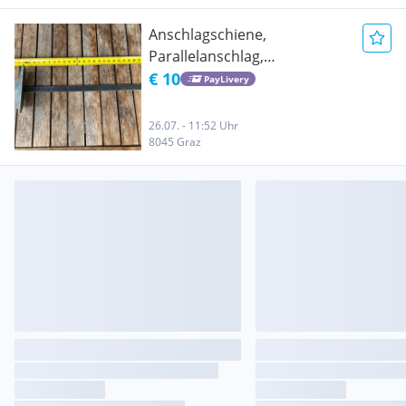
Anschlagschiene,
Parallelanschlag,
Führungsschiene
€ 10
PayLivery
26.07. - 11:52 Uhr
8045 Graz