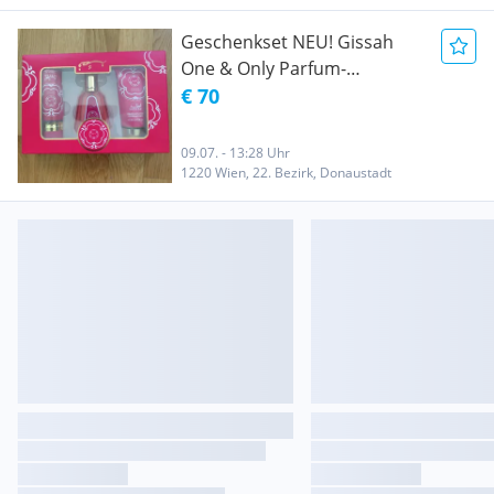
Geschenkset NEU! Gissah
One & Only Parfum-
Geschenkset Fragrance
€ 70
Damenduft Eau de Parfum
Duftnebel Bodylotion
09.07. - 13:28 Uhr
1220 Wien, 22. Bezirk, Donaustadt