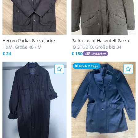
Herren Parka, Parka Jacke
Parka - echt Hasenfell Parka
H&M, Größe 48 / M
IQ STUDIO, Größe bis 34
€ 24
€ 150
PayLivery
Noch 2 Tage