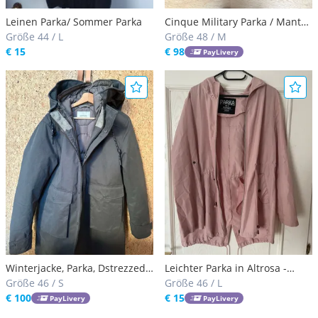
Leinen Parka/ Sommer Parka
Cinque Military Parka / Mantel
Größe 44 / L
/ Parka
Größe 48 / M
€ 15
€ 98
PayLivery
Winterjacke, Parka, Dstrezzed
Leichter Parka in Altrosa -
3 in 1 Iconic Parka
Größe 46 / S
"Parka in a Pocket" - Gr. M
Größe 46 / L
€ 100
€ 15
PayLivery
PayLivery