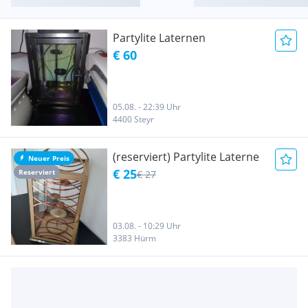
Partylite Laternen
€ 60
05.08. - 22:39 Uhr
4400 Steyr
(reserviert) Partylite Laterne
Neuer Preis
€ 25
Reserviert
€ 27
03.08. - 10:29 Uhr
3383 Hürm