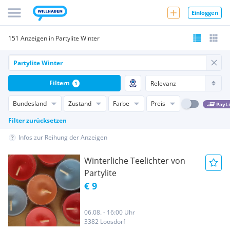
Einloggen
151 Anzeigen in Partylite Winter
Filtern
1
Bundesland
Zustand
Farbe
Preis
PayL
Filter zurücksetzen
Infos zur Reihung der Anzeigen
Winterliche Teelichter von
Partylite
€ 9
06.08. - 16:00 Uhr
3382 Loosdorf