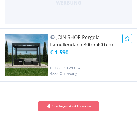
JOIN-SHOP Pergola
Lamellendach 300 x 400 cm
anthrazit Moderne Pergola
€ 1.590
aus Stahl mit verstellbaren
Lamellen Seitenwand
05.08. - 10:29 Uhr
Gartenzelt Partyzelt
4882 Oberwang
JU301262
Suchagent aktivieren