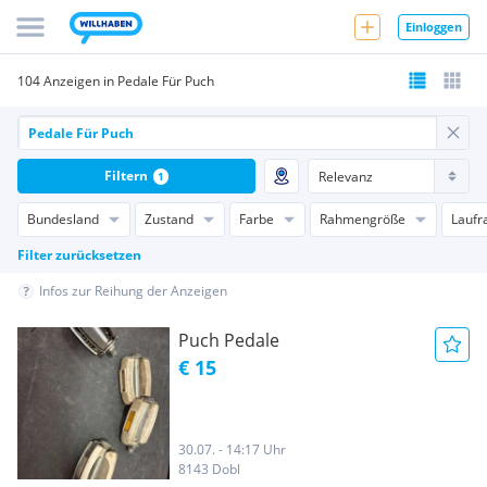
Einloggen
104 Anzeigen in Pedale Für Puch
Filtern
1
Bundesland
Zustand
Farbe
Rahmengröße
Laufr
Filter zurücksetzen
Infos zur Reihung der Anzeigen
Puch Pedale
€ 15
30.07. - 14:17 Uhr
8143 Dobl