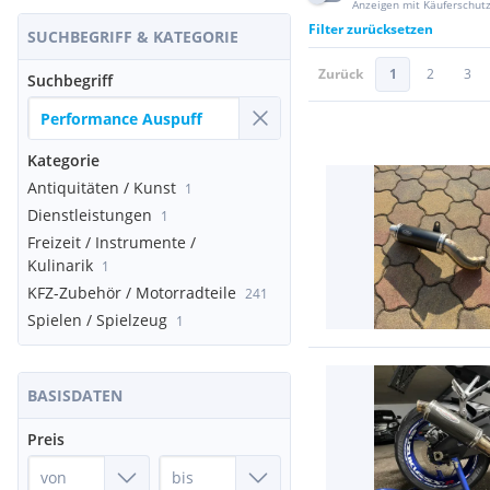
Anzeigen mit Käuferschut
Filter zurücksetzen
SUCHBEGRIFF & KATEGORIE
Zurück
1
2
3
Suchbegriff
Kategorie
Antiquitäten / Kunst
1
Dienstleistungen
1
Freizeit / Instrumente /
Kulinarik
1
KFZ-Zubehör / Motorradteile
241
Spielen / Spielzeug
1
BASISDATEN
Preis