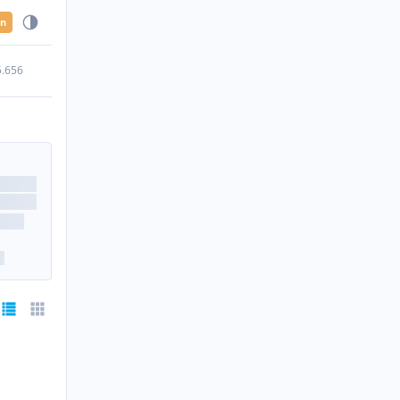
en
5.656