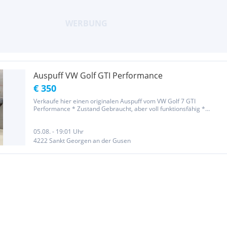
Auspuff VW Golf GTI Performance
€ 350
Verkaufe hier einen originalen Auspuff vom VW Golf 7 GTI
Performance * Zustand Gebraucht, aber voll funktionsfähig *
Laufleistung ca 30.000 km Bei Fragen einfach melden :) Preis VHB ;)
05.08. - 19:01 Uhr
4222 Sankt Georgen an der Gusen