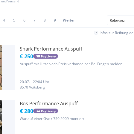
z und Versand
4
5
6
7
8
9
Weiter
Infos zur Reihung d
Shark Performance Auspuff
€ 250
PayLivery
Auspuff mit Hitzeblech Preis verhandelbar Bei Fragen melden
20.07. - 22:04 Uhr
8570 Voitsberg
Bos Performance Auspuff
€ 280
PayLivery
War auf einer Gsx-r 750 2009 montiert