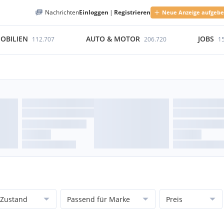
Nachrichten
Einloggen
|
Registrieren
Neue Anzeige aufgeb
OBILIEN
AUTO & MOTOR
JOBS
112.707
206.720
1
Zustand
Passend für Marke
Preis