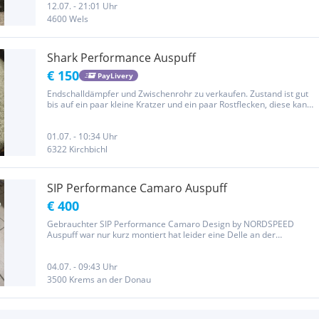
12.07. - 21:01 Uhr
4600 Wels
Shark Performance Auspuff
€ 150
PayLivery
Endschalldämpfer und Zwischenrohr zu verkaufen. Zustand ist gut
bis auf ein paar kleine Kratzer und ein paar Rostflecken, diese kann
man aber leicht weg polieren. Preis ist verhandelbar Bei Fragen
gerne melden
01.07. - 10:34 Uhr
6322 Kirchbichl
SIP Performance Camaro Auspuff
€ 400
Gebrauchter SIP Performance Camaro Design by NORDSPEED
Auspuff war nur kurz montiert hat leider eine Delle an der
Unterseite siehe Fotos
04.07. - 09:43 Uhr
3500 Krems an der Donau