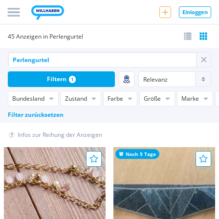
Einloggen
45 Anzeigen in Perlengurtel
Filtern
1
Bundesland
Zustand
Farbe
Größe
Marke
Filter zurücksetzen
Infos zur Reihung der Anzeigen
Noch 5 Tage