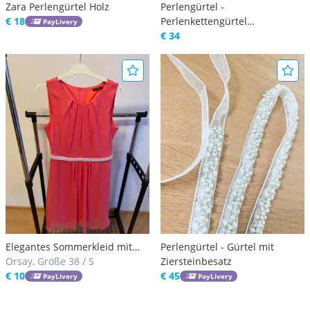
Zara Perlengürtel Holz
Perlengürtel -
€ 18
Perlenkettengürtel
PayLivery
HINGUCKER
€ 34
Elegantes Sommerkleid mit
Perlengürtel - Gürtel mit
Perlengürtel
Orsay, Größe 38 / S
Ziersteinbesatz
€ 10
€ 45
PayLivery
PayLivery