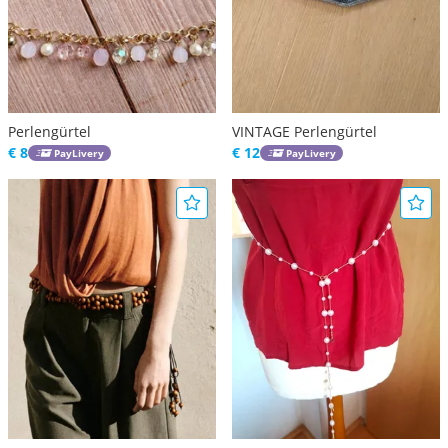
Perlengürtel
VINTAGE Perlengürtel
€ 8
€ 12
PayLivery
PayLivery