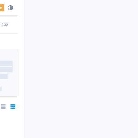
en
5.466