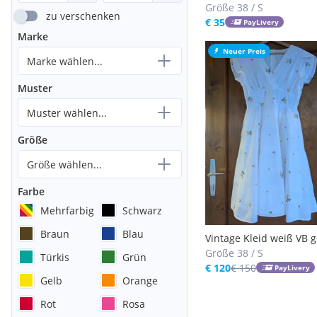
Größe 38 / S
zu verschenken
€ 35
PayLivery
Marke
Neuer Preis
Marke wählen...
Muster
Muster wählen...
Größe
Größe wählen...
Farbe
Mehrfarbig
Schwarz
Braun
Blau
Vintage Kleid weiß VB g
bestickt Baumwolle 50's
Größe 38 / S
Türkis
Grün
Hochzeit Petticoat daru
€ 120
€ 150
PayLivery
Gelb
Orange
möglich
Rot
Rosa