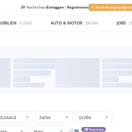
Nachrichten
Einloggen
|
Registrieren
Neue Anzeige aufgeb
OBILIEN
AUTO & MOTOR
JOBS
112.437
206.496
1
Zustand
Farbe
Größe
PayLivery
rke
Preis