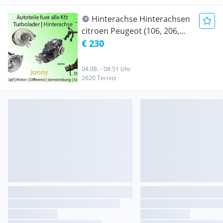
Hinterachse Hinterachsen
citroen Peugeot (106, 206,
206 CC, 206 SW, 306, 405,
€ 230
Partner), Renault (Kangoo,
Laguna, Megane, Scenic,
04.08. - 08:51 Uhr
Clio), Citroen (Xsara, Xsara
2620 Ternitz
Picasso, Saxo, Berlingo) 24
Monate Gewährleistung.