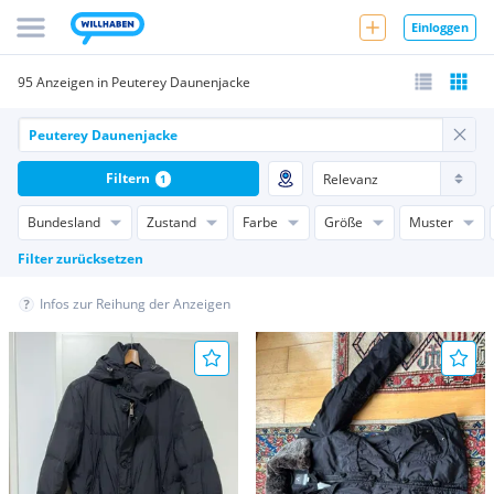
Einloggen
95 Anzeigen in Peuterey Daunenjacke
Filtern
1
Bundesland
Zustand
Farbe
Größe
Muster
Filter zurücksetzen
Infos zur Reihung der Anzeigen