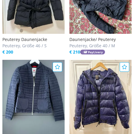
Peuterey Daunenjacke
Daunenjacke/ Peuterey
Peuterey, Größe 46 / S
Peuterey, Größe 40 / M
€ 200
€ 210
PayLivery