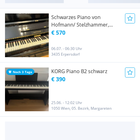
Schwarzes Piano von
Hofmann/ Stelzhammer,
Klavier
€ 570
06.07. - 06:30 Uhr
3435 Erpersdorf
KORG Piano B2 schwarz
Noch 3 Tage
€ 390
25.06. - 12:02 Uhr
1050 Wien, 05. Bezirk, Margareten