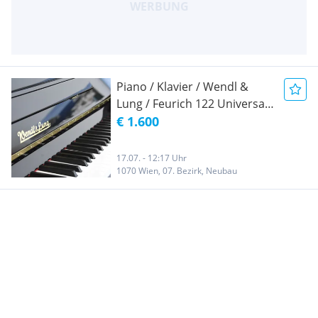
Piano / Klavier / Wendl &
Lung / Feurich 122 Universal
Piano / Pianino / - Schwarz
€ 1.600
Hochglanz - Top Zustand
17.07. - 12:17 Uhr
1070 Wien, 07. Bezirk, Neubau