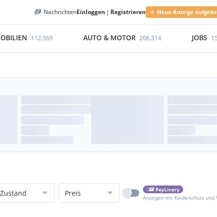
Nachrichten
Einloggen
|
Registrieren
Neue Anzeige aufgeb
OBILIEN
AUTO & MOTOR
JOBS
112.569
206.314
1
PayLivery
Zustand
Preis
Anzeigen mit Käuferschutz und