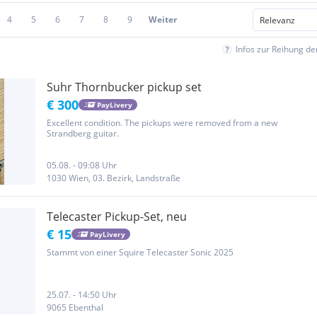
4
5
6
7
8
9
Weiter
Infos zur Reihung d
Suhr Thornbucker pickup set
€ 300
PayLivery
Excellent condition. The pickups were removed from a new
Strandberg guitar.
05.08. - 09:08 Uhr
1030 Wien, 03. Bezirk, Landstraße
Telecaster Pickup-Set, neu
€ 15
PayLivery
Stammt von einer Squire Telecaster Sonic 2025
25.07. - 14:50 Uhr
9065 Ebenthal