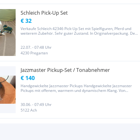
Schleich Pick-Up Set
€ 32
Verkaufe Schleich 42346 Pick-Up Set mit Spielfiguren, Pferd und
weiterem Zubehör. Sehr guter Zustand. In Originalverpackung. Der
Verkauf erfolgt unter Ausschluss jeglicher Gewährleistung
22.07. - 07:48 Uhr
4230 Pregarten
Jazzmaster Pickup-Set / Tonabnehmer
€ 140
Handgewickelte Jazzmaster Pickups Handgewickelte Jazzmaster
Pickups mit offenem, warmem und dynamischem Klang. Von
cleanen Sounds bis Fuzz bleibt der Charakter und die Definition
erhalten. Handmade • Wax Potted • Vintage Inspired
30.06. - 07:49 Uhr
5122 Ach