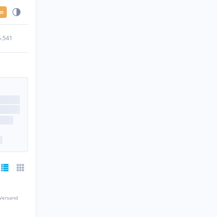
en
5.541
 Versand