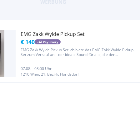
EMG Zakk Wylde Pickup Set
€ 140
PayLivery
EMG Zakk Wylde Pickup Set Ich biete das EMG Zakk Wylde Pickup
Set zum Verkauf an – der ideale Sound für alle, die den
unverwechselbaren Zakk Wylde Look und Ton in ihre Gitarre
integrieren möchten! Details zum Pickup Set: Marke: EMG Modell:
Zakk Wylde...
07.08. - 08:00 Uhr
1210 Wien, 21. Bezirk, Floridsdorf