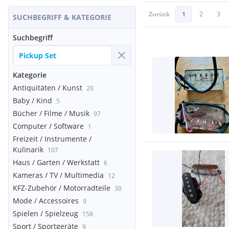
Zurück
1
2
3
SUCHBEGRIFF & KATEGORIE
Suchbegriff
Kategorie
Antiquitäten / Kunst
20
Baby / Kind
5
Bücher / Filme / Musik
97
Computer / Software
1
Freizeit / Instrumente /
Kulinarik
107
Haus / Garten / Werkstatt
6
Kameras / TV / Multimedia
12
KFZ-Zubehör / Motorradteile
30
Mode / Accessoires
9
Spielen / Spielzeug
158
Sport / Sportgeräte
9