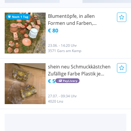
Blumentöpfe, in allen
Noch 1 Tag
Formen und Farben,
Übertöpfe, Untertöpfe,
€ 80
Untertassen, Plastik,
Terracotta, Steingut usw.
23.06. - 14:20 Uhr
3571 Gars am Kamp
shein neu Schmuckkästchen
Zufällige Farbe Plastik je
2.50€ 2x
€ 5
PayLivery
27.07. - 09:34 Uhr
4020 Linz