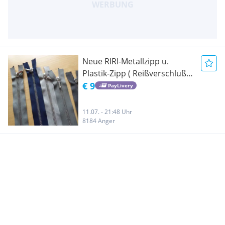
Neue RIRI-Metallzipp u.
Plastik-Zipp ( Reißverschluß)
teilbar Verschiedene Längen
€ 9
PayLivery
u. Farben
11.07. - 21:48 Uhr
8184 Anger