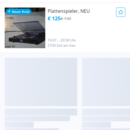
Plattenspieler, NEU
Neuer Preis
€ 125
€ 130
19.07. - 20:58 Uhr
5700 Zell am See