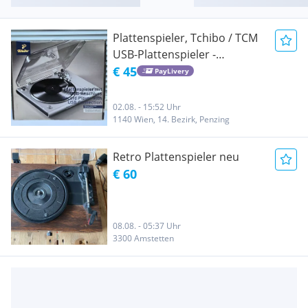
Plattenspieler, Tchibo / TCM
USB-Plattenspieler -
Unbenutzt & Neu in OVP
€ 45
PayLivery
(inkl. Zubehör)
02.08. - 15:52 Uhr
1140 Wien, 14. Bezirk, Penzing
Retro Plattenspieler neu
€ 60
08.08. - 05:37 Uhr
3300 Amstetten