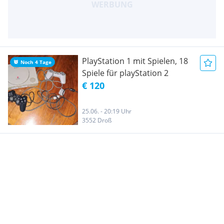
PlayStation 1 mit Spielen, 18
Noch 4 Tage
Spiele für playStation 2
€ 120
25.06. - 20:19 Uhr
3552 Droß