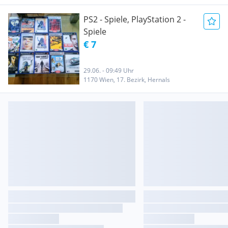
PS2 - Spiele, PlayStation 2 -
Spiele
€ 7
29.06. - 09:49 Uhr
1170 Wien, 17. Bezirk, Hernals