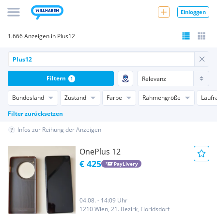
Einloggen
1.666 Anzeigen in Plus12
Filtern
1
Bundesland
Zustand
Farbe
Rahmengröße
Laufr
Filter zurücksetzen
Infos zur Reihung der Anzeigen
OnePlus 12
€ 425
PayLivery
04.08. - 14:09 Uhr
1210 Wien, 21. Bezirk, Floridsdorf