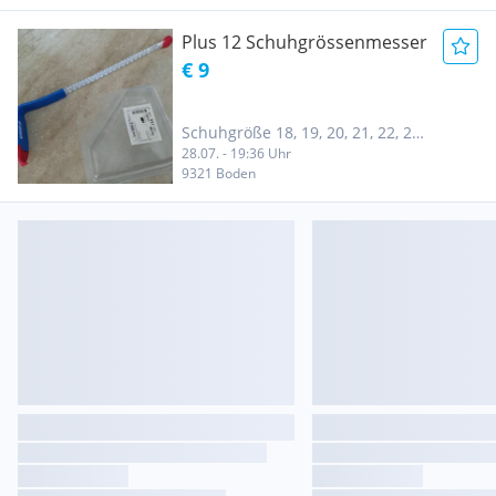
Plus 12 Schuhgrössenmesser
€ 9
Schuhgröße 18, 19, 20, 21, 22, 23,
28.07. - 19:36 Uhr
24, 25, 26, 27, 28, 29, 30, 31, 32,
9321 Boden
33, 34, 35, 36, 37, 38, 39, 40, 41,
42, 43, 44, 45