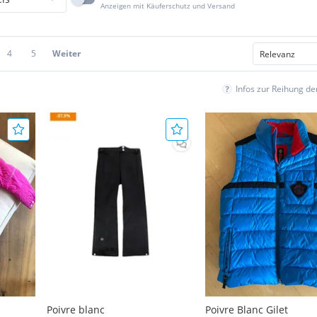
Anzeigen mit Käuferschutz und Versand
4
5
Weiter
Infos zur Reihung d
Poivre blanc
Poivre Blanc Gilet