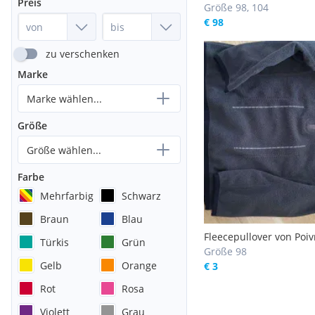
Preis
Größe 98, 104
€ 98
zu verschenken
Marke
Marke wählen...
Größe
Größe wählen...
Farbe
Mehrfarbig
Schwarz
Braun
Blau
Fleecepullover von Poiv
Türkis
Grün
Blanc
Größe 98
Gelb
Orange
€ 3
Rot
Rosa
Violett
Grau