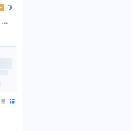
en
5.744