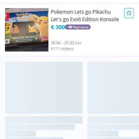
Pokemon Lets go Pikachu
Let's go Evoli Edition Konsole
€ 300
PayLivery
30.06. - 07:32 Uhr
6111 Volders