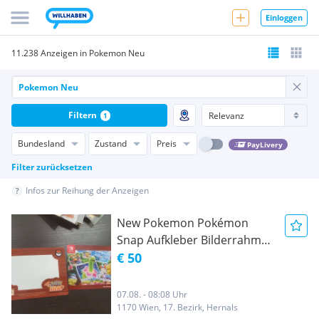
Einloggen
11.238 Anzeigen in Pokemon Neu
Filtern
1
Bundesland
Zustand
Preis
PayLivery
Filter zurücksetzen
Infos zur Reihung der Anzeigen
New Pokemon Pokémon
Snap Aufkleber Bilderrahmen
wie neu
€ 50
07.08. - 08:08 Uhr
1170 Wien, 17. Bezirk, Hernals