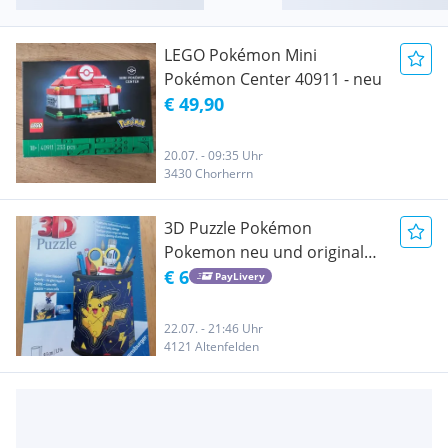
LEGO Pokémon Mini
Pokémon Center 40911 - neu
€ 49,90
20.07. - 09:35 Uhr
3430 Chorherrn
3D Puzzle Pokémon
Pokemon neu und original
verpackt
€ 6
PayLivery
22.07. - 21:46 Uhr
4121 Altenfelden