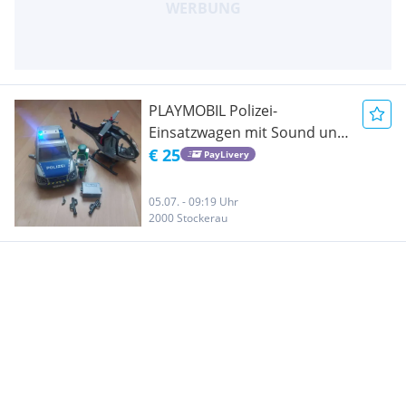
PLAYMOBIL Polizei-
Einsatzwagen mit Sound und
Licht, Sek-Helikopter und
€ 25
PayLivery
Polizei-Motorrad
05.07. - 09:19 Uhr
2000 Stockerau