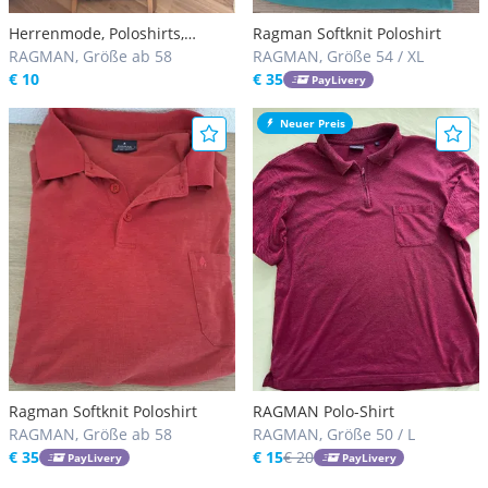
Herrenmode, Poloshirts,
Ragman Softknit Poloshirt
diverse Poloshirts, Ragman
RAGMAN, Größe ab 58
RAGMAN, Größe 54 / XL
Shirts
€ 10
€ 35
PayLivery
Neuer Preis
Ragman Softknit Poloshirt
RAGMAN Polo-Shirt
RAGMAN, Größe ab 58
RAGMAN, Größe 50 / L
€ 35
€ 15
€ 20
PayLivery
PayLivery