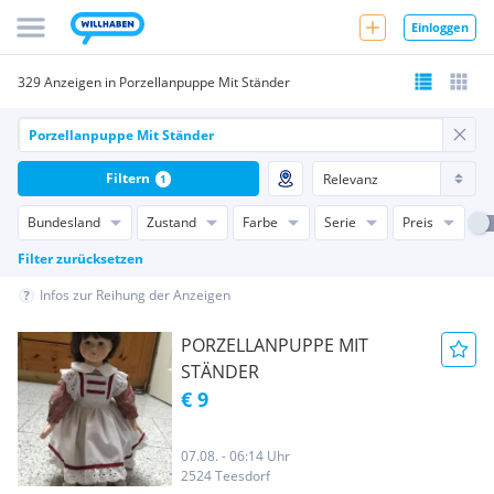
Einloggen
329 Anzeigen in Porzellanpuppe Mit Ständer
Filtern
1
Bundesland
Zustand
Farbe
Serie
Preis
Filter zurücksetzen
Infos zur Reihung der Anzeigen
PORZELLANPUPPE MIT
STÄNDER
€ 9
07.08. - 06:14 Uhr
2524 Teesdorf