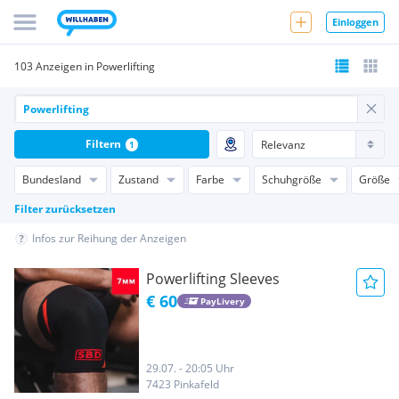
Einloggen
103 Anzeigen in Powerlifting
Filtern
1
Bundesland
Zustand
Farbe
Schuhgröße
Größe
Filter zurücksetzen
Infos zur Reihung der Anzeigen
Powerlifting Sleeves
€ 60
PayLivery
29.07. - 20:05 Uhr
7423 Pinkafeld