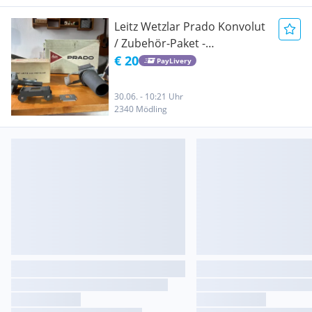
Leitz Wetzlar Prado Konvolut
/ Zubehör-Paket -
Magazinwechsler, Prado 66
€ 20
PayLivery
Teile
30.06. - 10:21 Uhr
2340 Mödling