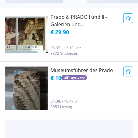
Prado & PRADO I und II -
Galerien und
Kunstdenkmäler Europas
€ 29,90
(3er Set inkl. Versand)
06.07. - 13:19 Uhr
8322 Studenzen
Museumsführer des Prado
€ 10
PayLivery
04.08. - 18:47 Uhr
9653 Liesing