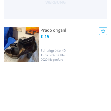
Prado origanl
€ 15
Schuhgröße 40
15.07. - 06:57 Uhr
9020 Klagenfurt