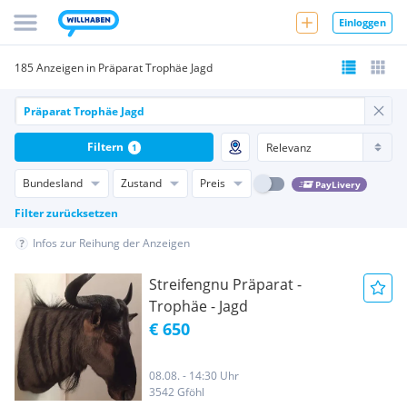
Einloggen
185 Anzeigen in Präparat Trophäe Jagd
Filtern
1
Bundesland
Zustand
Preis
PayLivery
Filter zurücksetzen
Infos zur Reihung der Anzeigen
Streifengnu Präparat -
Trophäe - Jagd
€ 650
08.08. - 14:30 Uhr
3542 Gföhl