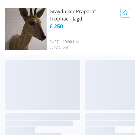
Grayduiker Präparat -
Trophäe - Jagd
€ 250
24.07. - 19:08 Uhr
3542 Gföhl