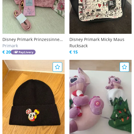
Disney Primark Prinzessinnen
Disney Primark Micky Maus
Tasche
Primark
Rucksack
€ 20
€ 15
PayLivery