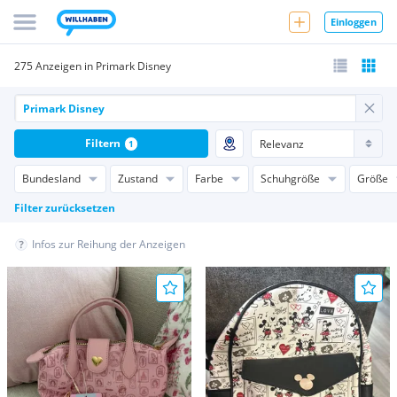
Einloggen
275 Anzeigen in Primark Disney
Filtern
1
Bundesland
Zustand
Farbe
Schuhgröße
Größe
Filter zurücksetzen
Infos zur Reihung der Anzeigen