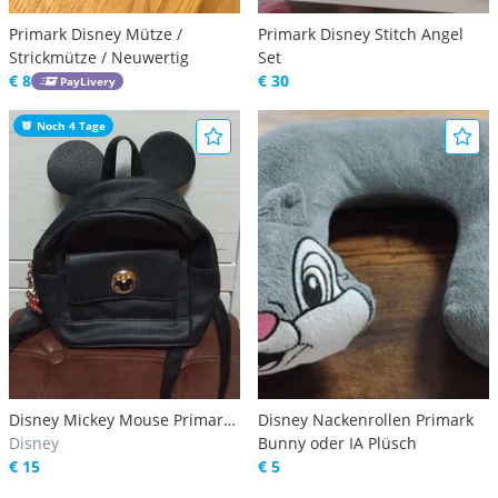
Primark Disney Mütze /
Primark Disney Stitch Angel
Strickmütze / Neuwertig
Set
€ 8
€ 30
PayLivery
Noch 4 Tage
Disney Mickey Mouse Primark
Disney Nackenrollen Primark
Rucksack
Disney
Bunny oder IA Plüsch
€ 15
€ 5