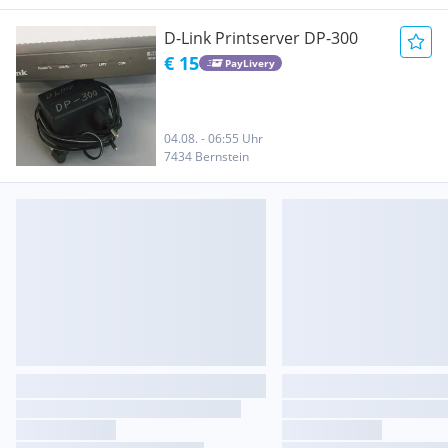
D-Link Printserver DP-300
€ 15
PayLivery
04.08. - 06:55 Uhr
7434 Bernstein