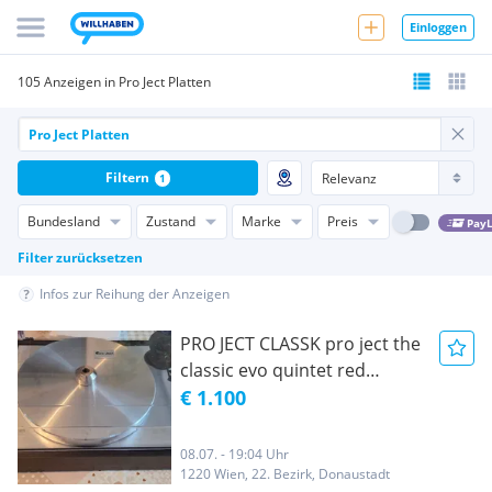
Einloggen
105 Anzeigen in Pro Ject Platten
Filtern
1
Bundesland
Zustand
Marke
Preis
PayL
Filter zurücksetzen
Infos zur Reihung der Anzeigen
PRO JECT CLASSK pro ject the
classic evo quintet red
Plattenspieler
€ 1.100
08.07. - 19:04 Uhr
1220 Wien, 22. Bezirk, Donaustadt