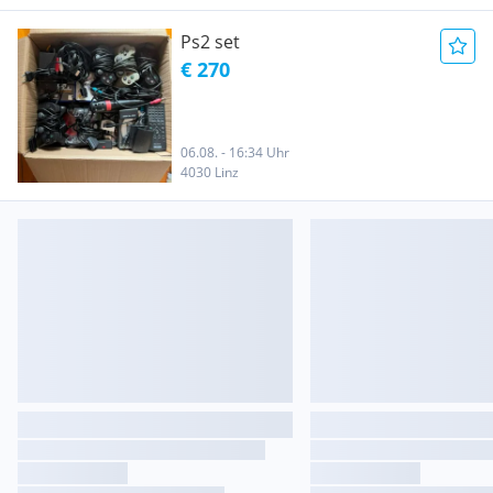
Ps2 set
€ 270
06.08. - 16:34 Uhr
4030 Linz