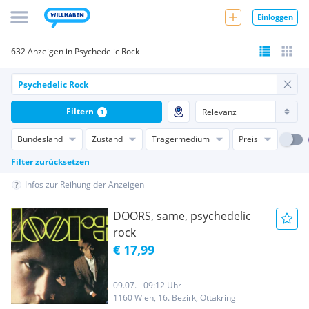
Einloggen
632 Anzeigen in Psychedelic Rock
Filtern
1
Bundesland
Zustand
Trägermedium
Preis
Filter zurücksetzen
Infos zur Reihung der Anzeigen
DOORS, same, psychedelic
rock
€ 17,99
09.07. - 09:12 Uhr
1160 Wien, 16. Bezirk, Ottakring