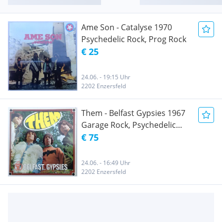
Ame Son - Catalyse 1970
Psychedelic Rock, Prog Rock
€ 25
24.06. - 19:15 Uhr
2202 Enzersfeld
Them - Belfast Gypsies 1967
Garage Rock, Psychedelic
Rock
€ 75
24.06. - 16:49 Uhr
2202 Enzersfeld