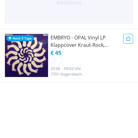
EMBRYO - OPAL Vinyl LP
Noch 5 Tage
Klappcover Kraut-Rock,
Psychedelic-Rock, Jazz-Rock,
€ 45
Rock
29.06. - 09:02 Uhr
7551 Stegersbach