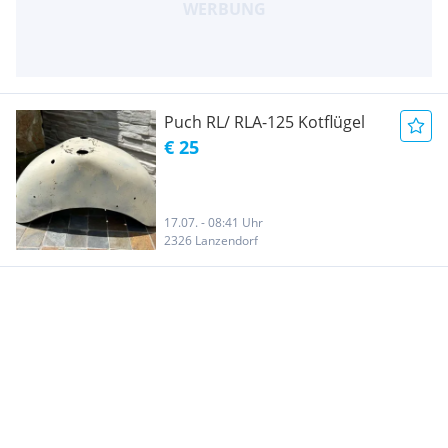
Puch RL/ RLA-125 Kotflügel
€ 25
17.07. - 08:41 Uhr
2326 Lanzendorf