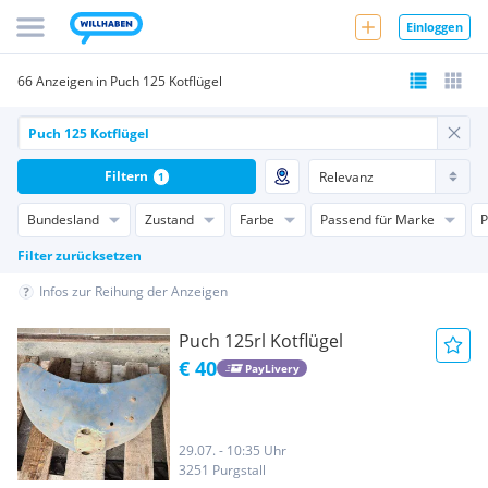
Einloggen
66 Anzeigen in Puch 125 Kotflügel
Filtern
1
Bundesland
Zustand
Farbe
Passend für Marke
P
Filter zurücksetzen
Infos zur Reihung der Anzeigen
Puch 125rl Kotflügel
€ 40
PayLivery
29.07. - 10:35 Uhr
3251 Purgstall