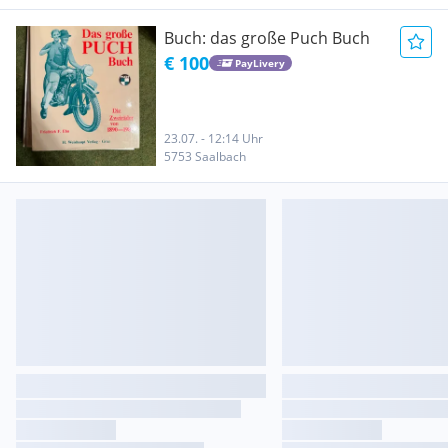
Buch: das große Puch Buch
€ 100
PayLivery
23.07. - 12:14 Uhr
5753 Saalbach