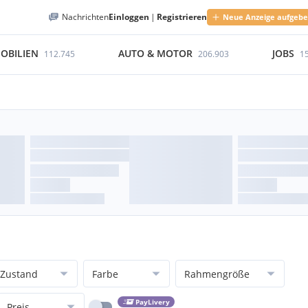
Nachrichten
Einloggen
|
Registrieren
Neue Anzeige aufgeb
OBILIEN
AUTO & MOTOR
JOBS
112.745
206.903
1
Zustand
Farbe
Rahmengröße
PayLivery
Preis