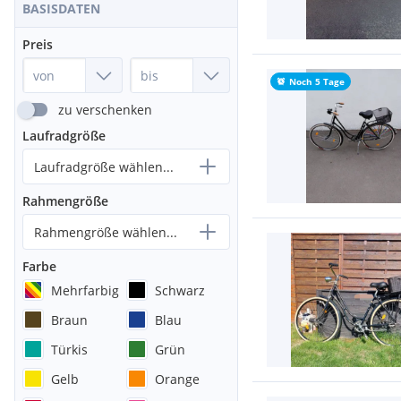
BASISDATEN
Preis
Noch 5 Tage
zu verschenken
Laufradgröße
Laufradgröße wählen...
Rahmengröße
Rahmengröße wählen...
Farbe
Mehrfarbig
Schwarz
Braun
Blau
Türkis
Grün
Gelb
Orange