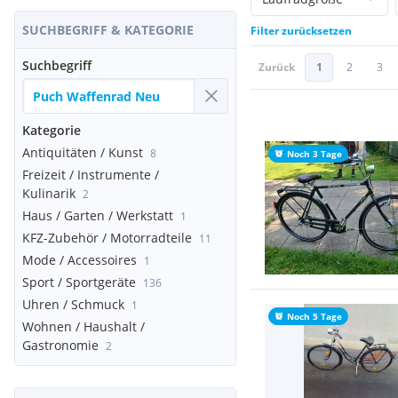
SUCHBEGRIFF & KATEGORIE
Filter zurücksetzen
Suchbegriff
Zurück
1
2
3
Kategorie
Antiquitäten / Kunst
8
Noch 3 Tage
Freizeit / Instrumente /
Kulinarik
2
Haus / Garten / Werkstatt
1
KFZ-Zubehör / Motorradteile
11
Mode / Accessoires
1
Sport / Sportgeräte
136
Uhren / Schmuck
1
Noch 5 Tage
Wohnen / Haushalt /
Gastronomie
2