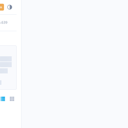
en
5.639