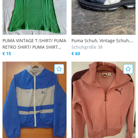
PUMA VINTAGE T-SHIRT/ PUMA
Puma Schuh, Vintage Schuh,
RETRO SHIRT/ PUMA SHIRT
Rarität - RUDOLF DASSLER
Schuhgröße 38
ALTES SAMMLERSTÜCK
€ 15
Puma, Gr. 38, Puma High
€ 60
Sneaker