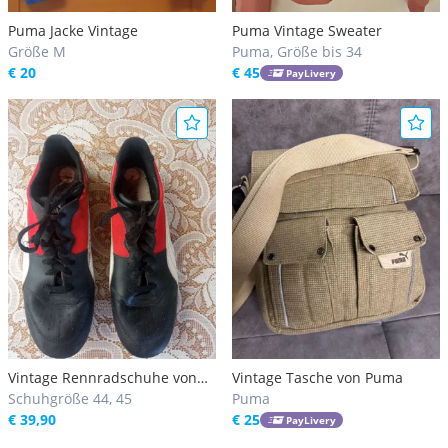
Puma Jacke Vintage
Puma Vintage Sweater
Größe M
Puma, Größe bis 34
€ 20
€ 45
PayLivery
Vintage Rennradschuhe von
Vintage Tasche von Puma
Puma
Schuhgröße 44, 45
Puma
€ 39,90
€ 25
PayLivery