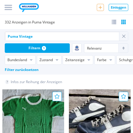
Einloggen
332 Anzeigen in Puma Vintage
Filtern
1
Bundesland
Zustand
Zeitanzeige
Farbe
Schuhgr
Filter zurücksetzen
Infos zur Reihung der Anzeigen