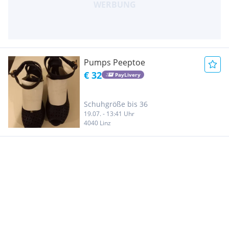
Pumps Peeptoe
€ 32
PayLivery
Schuhgröße bis 36
19.07. - 13:41 Uhr
4040 Linz