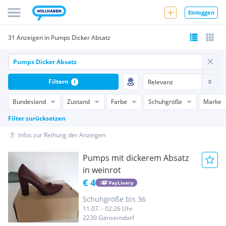
Einloggen
31 Anzeigen in Pumps Dicker Absatz
Filtern
1
Bundesland
Zustand
Farbe
Schuhgröße
Marke
Filter zurücksetzen
Infos zur Reihung der Anzeigen
Pumps mit dickerem Absatz
in weinrot
€ 4
PayLivery
Schuhgröße bis 36
11.07. - 02:26 Uhr
2230 Gänserndorf