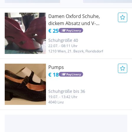
Damen Oxford Schuhe,
dickem Absatz und V-
Ausschnitt im europäischen
€ 25
PayLivery
und amerikanischen Stil /
Schuhgröße 40
Elegante, hochwertige
22.07. - 08:11 Uhr
Dameschuhe
1210 Wien, 21. Bezirk, Floridsdorf
Pumps
€ 18
PayLivery
Schuhgröße bis 36
19.07. - 13:42 Uhr
4040 Linz