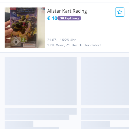
Allstar Kart Racing
€ 10
PayLivery
21.07. - 16:26 Uhr
1210 Wien, 21. Bezirk, Floridsdorf