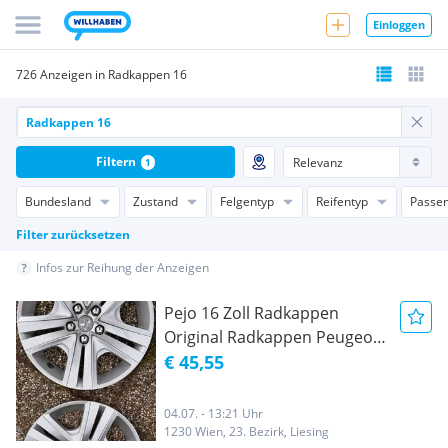
Einloggen
726 Anzeigen in Radkappen 16
Filtern
1
Bundesland
Zustand
Felgentyp
Reifentyp
Passen
Filter zurücksetzen
Infos zur Reihung der Anzeigen
Pejo 16 Zoll Radkappen
Original Radkappen Peugeot
16 Zoll 4 Stück
€ 45,55
04.07. - 13:21 Uhr
1230 Wien, 23. Bezirk, Liesing