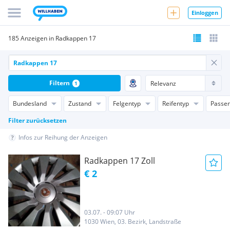
Einloggen
185 Anzeigen in Radkappen 17
Filtern
1
Bundesland
Zustand
Felgentyp
Reifentyp
Passen
Filter zurücksetzen
Infos zur Reihung der Anzeigen
Radkappen 17 Zoll
€ 2
03.07. - 09:07 Uhr
1030 Wien, 03. Bezirk, Landstraße