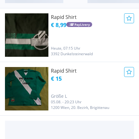
Rapid Shirt
€ 8,99
PayLivery
Heute, 07:15 Uhr
3392 Dunkelsteinerwald
Rapid Shirt
€ 15
Größe L
05.08. - 20:23 Uhr
1200 Wien, 20. Bezirk, Brigittenau