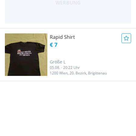
Rapid Shirt
€ 7
Größe L
05.08. - 20:22 Uhr
1200 Wien, 20. Bezirk, Brigittenau