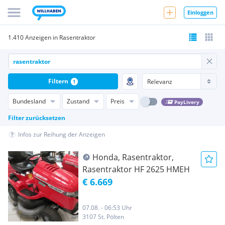
Einloggen
1.410 Anzeigen in Rasentraktor
Filtern
1
Bundesland
Zustand
Preis
PayLivery
Filter zurücksetzen
Infos zur Reihung der Anzeigen
Honda, Rasentraktor,
Rasentraktor HF 2625 HMEH
€ 6.669
07.08. - 06:53 Uhr
3107 St. Pölten