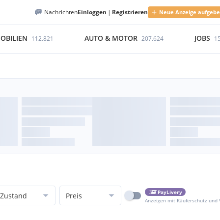
Nachrichten
Einloggen
|
Registrieren
Neue Anzeige aufgeb
OBILIEN
AUTO & MOTOR
JOBS
112.821
207.624
1
PayLivery
Zustand
Preis
Anzeigen mit Käuferschutz und