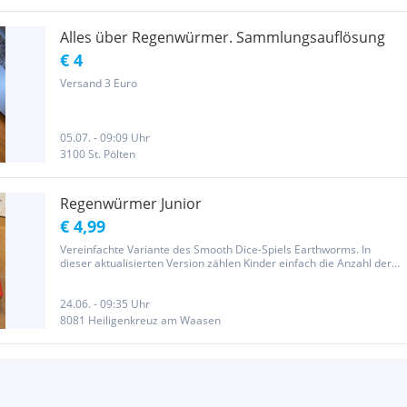
Alles über Regenwürmer. Sammlungsauflösung
€ 4
Versand 3 Euro
05.07. - 09:09 Uhr
3100 St. Pölten
Regenwürmer Junior
€ 4,99
Vereinfachte Variante des Smooth Dice-Spiels Earthworms. In
dieser aktualisierten Version zählen Kinder einfach die Anzahl der
gesammelten Symbole. Dieses Würfelspiel eignet sich auch
hervorragend für die Kleinen. Mit stabilen Pappplättchen für...
24.06. - 09:35 Uhr
8081 Heiligenkreuz am Waasen