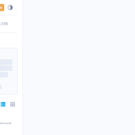
en
5.598
 Versand