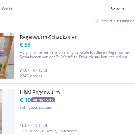
Weiter
Infos zur Reihung d
Regenwurm-Schaukasten
€ 53
Aufgrund meiner Pensionierung verkaufe ich diesen Regenwurm-
Schaukasten von der Fa. Wehrfritz. Er wurde nie benutzt und nur in
der Verpackung aufbewahrt. Das Gehäuse ist aus Holz, die
Scheiben sind aus Glas, im Inneren befinden sich zusätzlich noch...
31.07. - 07:42 Uhr
2340 Mödling
H&M Regenwurm
€ 10
PayLivery
Sehr guter Zustand
16.07. - 19:42 Uhr
1210 Wien, 21. Bezirk, Floridsdorf