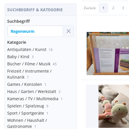
Zurück
1
2
3
SUCHBEGRIFF & KATEGORIE
Suchbegriff
Kategorie
Antiquitäten / Kunst
16
Baby / Kind
3
Bücher / Filme / Musik
45
Freizeit / Instrumente /
Kulinarik
7
Games / Konsolen
1
Haus / Garten / Werkstatt
3
Kameras / TV / Multimedia
1
Spielen / Spielzeug
9
Sport / Sportgeräte
1
Wohnen / Haushalt /
Gastronomie
1