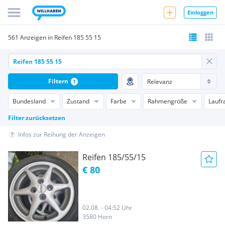
Einloggen
561 Anzeigen in Reifen 185 55 15
Filtern
1
Bundesland
Zustand
Farbe
Rahmengröße
Laufr
Filter zurücksetzen
Infos zur Reihung der Anzeigen
Reifen 185/55/15
€ 80
02.08. - 04:52 Uhr
3580 Horn