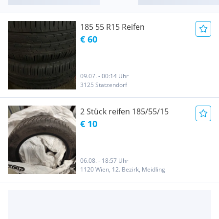
185 55 R15 Reifen
€ 60
09.07. - 00:14 Uhr
3125 Statzendorf
2 Stück reifen 185/55/15
€ 10
06.08. - 18:57 Uhr
1120 Wien, 12. Bezirk, Meidling