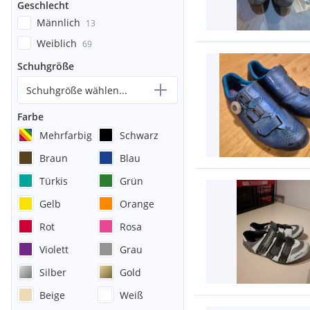
Geschlecht
Männlich
13
Weiblich
69
Schuhgröße
Schuhgröße wählen...
Farbe
Mehrfarbig
Schwarz
Braun
Blau
Türkis
Grün
Gelb
Orange
Rot
Rosa
Violett
Grau
Silber
Gold
Beige
Weiß