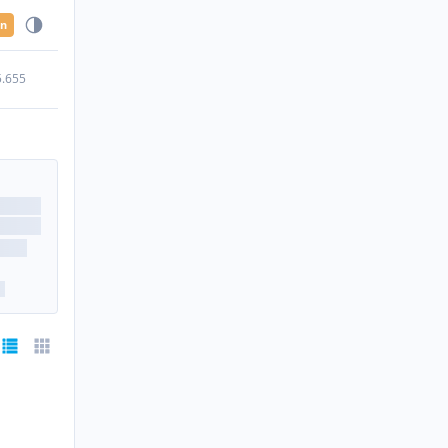
en
5.655