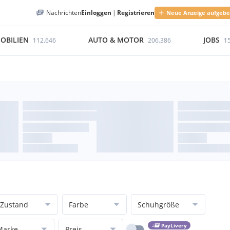
Nachrichten
Einloggen
|
Registrieren
Neue Anzeige aufgeb
OBILIEN
AUTO & MOTOR
JOBS
112.646
206.386
1
Zustand
Farbe
Schuhgröße
PayLivery
Marke
Preis