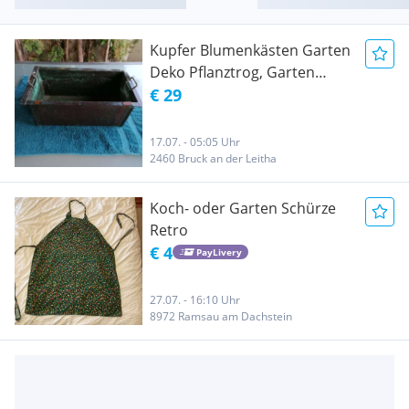
Kupfer Blumenkästen Garten
Deko Pflanztrog, Garten
Zubehör Retro Antik
€ 29
17.07. - 05:05 Uhr
2460 Bruck an der Leitha
Koch- oder Garten Schürze
Retro
€ 4
PayLivery
27.07. - 16:10 Uhr
8972 Ramsau am Dachstein