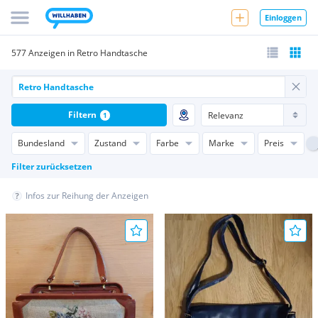
Einloggen
577 Anzeigen in Retro Handtasche
Filtern
1
Bundesland
Zustand
Farbe
Marke
Preis
Filter zurücksetzen
Infos zur Reihung der Anzeigen