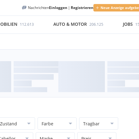
Nachrichten
Einloggen
|
Registrieren
Neue Anzeige aufgeb
OBILIEN
AUTO & MOTOR
JOBS
112.613
206.125
1
Zustand
Farbe
Tragbar
Kabellos
Marke
Preis