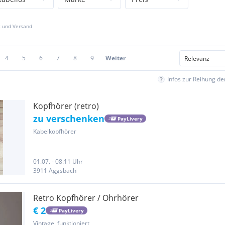
z und Versand
4
5
6
7
8
9
Weiter
Infos zur Reihung d
Kopfhörer (retro)
zu verschenken
PayLivery
Kabelkopfhörer
01.07. - 08:11 Uhr
3911 Aggsbach
Retro Kopfhörer / Ohrhörer
€ 2
PayLivery
Vintage, funktioniert