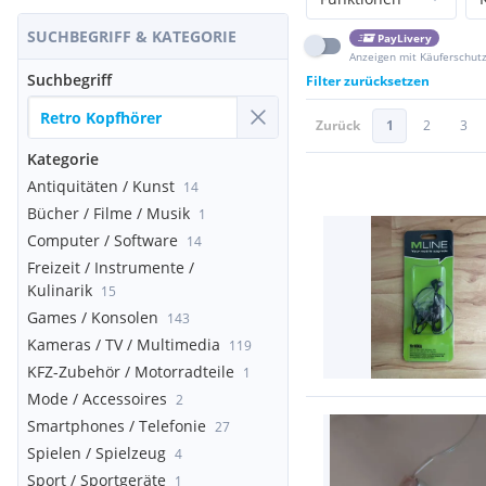
SUCHBEGRIFF & KATEGORIE
PayLivery
Anzeigen mit Käuferschut
Suchbegriff
Filter zurücksetzen
Zurück
1
2
3
Kategorie
Antiquitäten / Kunst
14
Bücher / Filme / Musik
1
Computer / Software
14
Freizeit / Instrumente /
Kulinarik
15
Games / Konsolen
143
Kameras / TV / Multimedia
119
KFZ-Zubehör / Motorradteile
1
Mode / Accessoires
2
Smartphones / Telefonie
27
Spielen / Spielzeug
4
Sport / Sportgeräte
1