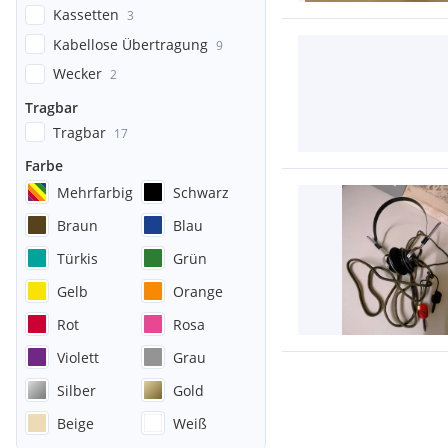
Kassetten
3
Kabellose Übertragung
9
Wecker
2
Tragbar
Tragbar
17
Farbe
Mehrfarbig
Schwarz
Braun
Blau
Türkis
Grün
Gelb
Orange
Rot
Rosa
Violett
Grau
Silber
Gold
Beige
Weiß