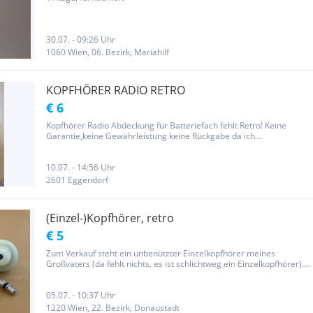
30.07. - 09:26 Uhr
1060 Wien, 06. Bezirk, Mariahilf
KOPFHÖRER RADIO RETRO
€ 6
Kopfhörer Radio Abdeckung für Batteriefach fehlt Retro! Keine
Garantie,keine Gewährleistung keine Rückgabe da ich
Privatverkäufer bin!
10.07. - 14:56 Uhr
2601 Eggendorf
(Einzel-)Kopfhörer, retro
€ 5
Zum Verkauf steht ein unbenützter Einzelkopfhörer meines
Großvaters (da fehlt nichts, es ist schlichtweg ein Einzelkopfhörer).
Da er seit 45 Jahren tot ist, gehe ich davon aus, dass die Kopfhörer
aus den 1960er/1970ern sind. Funktionsgeprüft und...
05.07. - 10:37 Uhr
1220 Wien, 22. Bezirk, Donaustadt