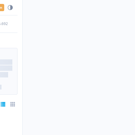
en
5.692