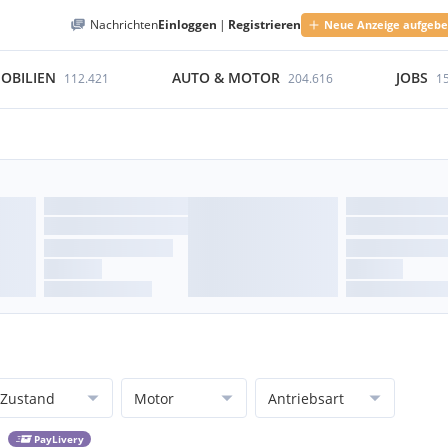
Nachrichten
Einloggen
|
Registrieren
Neue Anzeige aufgeb
OBILIEN
AUTO & MOTOR
JOBS
112.421
204.616
1
Zustand
Motor
Antriebsart
PayLivery