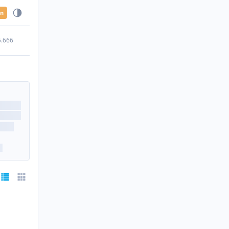
en
5.666